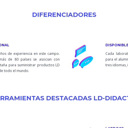
DIFERENCIADORES
IONAL
DISPONIBLE
os de experiencia en este campo.
Cada labora
más de 80 países se asocian con
para el alumn
etaña para suministrar productos LD
tres idiomas, 
de todo el mundo.
RRAMIENTAS DESTACADAS LD-DIDAC