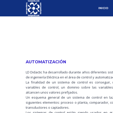
SKIP TO PR
SKIP TO SE
INICIO
MAIN MEN
AUTOMATIZACIÓN
LD Didactic ha desarrollado durante años diferentes sis
de ingeniería Eléctrica en el área de control y automatiza
La finalidad de un sistema de control es conseguir,
variables de control, un dominio sobre las variabl
alcancen unos valores prefijados.
Un esquema general de un sistema de control en la
siguientes elementos: proceso o planta, comparador, co
transductores o captadores.
Los sistemas de control están siendo usados en gr