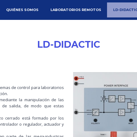
IMARY CONTENT
CONDARY CONTENT
QUIÉNES SOMOS
LABORATORIOS REMOTOS
LD-DIDACTI
U
LD-DIDACTIC
temas de control para laboratorios
ción.
 mediante la manipulación de las
es de salida, de modo que estas
zo cerrado está formado por los
ntrolador o regulador, actuador y
an parte de las mega-industrias